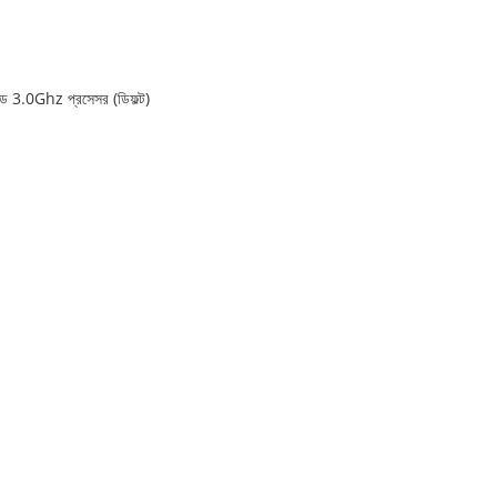
.0Ghz প্রসেসর (ডিফল্ট)