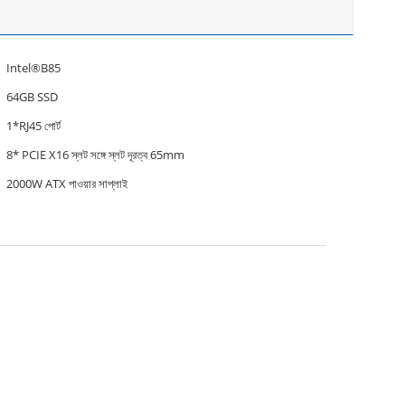
Intel®B85
64GB SSD
1*RJ45 পোর্ট
8* PCIE X16 স্লট সঙ্গে স্লট দূরত্ব 65mm
2000W ATX পাওয়ার সাপ্লাই