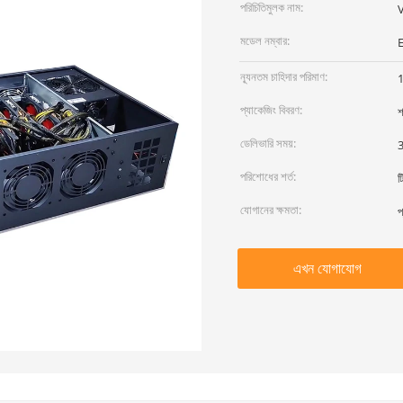
পরিচিতিমুলক নাম:
মডেল নম্বার:
ন্যূনতম চাহিদার পরিমাণ:
প্যাকেজিং বিবরণ:
শ
ডেলিভারি সময়:
3
পরিশোধের শর্ত:
ট
যোগানের ক্ষমতা:
প
এখন যোগাযোগ