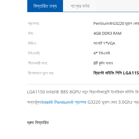
বিস্তারিত তথ্য
পণ্যের বর্ণনা
প্রসেসর:
Pentium®G3220 ডুয়াল কো
র্যাম:
4GB DDR3 RAM
ভিডিও:
সাপোর্ট 1*VGA
ইউএসবি:
4* ইউএসবি
শীতলকারী পাখা:
8টি কুলিং ফ্যান
ক্রিপ্টো মাইনিং পিসি LGA11
বিশেষভাবে তুলে ধরা:
LGA1150 Intel® B85 8GPU নতুন ক্রিপ্টোকারেন্সি ইথেরিয়াম মাইনিং রিগ
অন্তর্ভুক্ত
G3220 ডুয়াল কোর 3.0Ghz প্
Intel® Pentium® প্রসেসর
দ্রুত বিস্তারিত