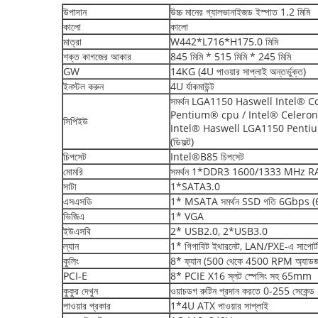
উপাদান
উচ্চ মানের গ্যালভানাইজড ইস্পাত 1.2 মিমি
কালো
কালো
মাত্রা
W442*L716*H175.0 মিমি
শক্ত কাগজের আকার
845 মিমি * 515 মিমি * 245 মিমি
GW
14KG (4U পাওয়ার সাপ্লাই অন্তর্ভুক্ত)
ইনস্টল করুন
4U র্যাকমাউন্ট
সমর্থন LGA1150 Haswell Intel® C
Pentium® cpu / Intel® Celero
সিপিইউ
Intel® Haswell LGA1150 Pentium®
(ডিফল্ট)
চিপসেট
Intel®B85 চিপসেট
মোমরি
সমর্থন 1*DDR3 1600/1333 MHz RAM,
সাটা
1*SATA3.0
এসএসডি
1* MSATA সমর্থন SSD গতি 6Gbps
ভিজিএ
1* VGA
ইউএসবি
2* USB2.0, 2*USB3.0
ল্যান
1* গিগাবিট ইথারনেট, LAN/PXE-এ সাপোর্ট
কুলিং
8* ফ্যান (500 থেকে 4500 RPM অ্যাডজাস্
PCI-E
8* PCIE X16 স্লট স্পেসিং সহ 65mm
কুকুর দেখুন
ওয়াচডগ রুটিন প্রদান করতে 0-255 সেকেন্ড
পাওয়ার প্রকার
1*4U ATX পাওয়ার সাপ্লাই