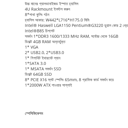
উচ্চ মানের গ্যালভানাইজড ইস্পাত চ্যাসিস
4U Rackmount ইনস্টল করুন
8*পাখা কুলিং গঠন
চ্যাসিস আকার: W442*L716*H175.0 মিমি
Intel® Haswell LGA1150 Pentium®G3220 ডুয়াল কোর 2 থ্রেড 3
Intel®B85 চিপসেট
সমর্থন 1*DDR3 1600/1333 MHz RAM, সর্বোচ্চ থেকে 16GB
ডিফল্ট 4GB RAM অন্তর্ভুক্ত
1* VGA
2* USB2.0, 2*USB3.0
1* গিগাবিট ইথারনেট ল্যান
1*SATA 3.0
1* MSATA সমর্থন SSD
ডিফল্ট 64GB SSD
8* PCIE X16 স্লট স্পেসিং 65mm, 8 গ্রাফিক কার্ড সমর্থন করে
1*2000W ATX পাওয়ার সাপ্লাই
স্পেসিফিকেশন