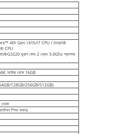
ore™ 4th Gen i3/i5/i7 CPU / Intel®
n® CPU
G3220 ডুয়াল কোর 2 থ্রেড 3.0Ghz প্রসেসর
 সর্বোচ্চ থেকে 16GB
 (64GB/128GB/256GB/512GB)
 ওয়েক
টেবল স্পিড ফ্যান)