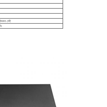
নীভবন নেই
িং