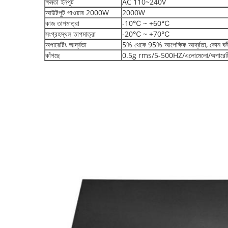
ক্ষমতা ইনপুট
AC 110~240V
আউটপুট পাওয়ার 2000W
2000W
কাজ তাপমাত্রা
-10℃ ~ +60℃
সংগ্রহস্থল তাপমাত্রা
-20℃ ~ +70℃
অপারেটিং আর্দ্রতা
5% থেকে 95% আপেক্ষিক আর্দ্রতা, কোন ঘ
কাঁপছে
0.5g rms/5-500HZ/এলোমেলো/অপারেট