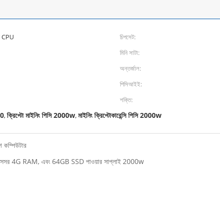
র CPU
চিপসেট:
মিনি সাটা:
অন্তর্জাল:
পিসিআইই:
শক্তি:
50
ক্রিপ্টো মাইনিং পিসি 2000w
মাইনিং ক্রিপ্টোকারেন্সি পিসি 2000w
,
,
 কম্পিউটার
রসেসর 4G RAM, এবং 64GB SSD পাওয়ার সাপ্লাই 2000w