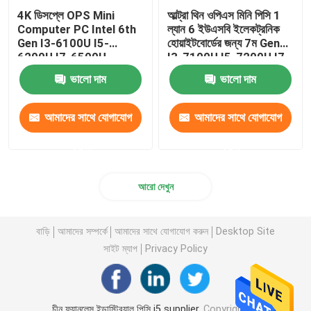
4K ডিসপ্লে OPS Mini
আল্ট্রা থিন ওপিএস মিনি পিসি 1
Computer PC Intel 6th
ল্যান 6 ইউএসবি ইলেকট্রনিক
Gen I3-6100U I5-
হোয়াইটবোর্ডের জন্য 7ম Gen
6200U I7-6500U
I3-7100U I5-7200U I7-
7500U
ভালো দাম
ভালো দাম
আমাদের সাথে যোগাযোগ
আমাদের সাথে যোগাযোগ
করুন
করুন
আরো দেখুন
বাড়ি
আমাদের সম্পর্কে
আমাদের সাথে যোগাযোগ করুন
Desktop Site
সাইট ম্যাপ
Privacy Policy
চীন ফ্যানলেস ইন্ডাস্ট্রিয়াল পিসি i5 supplier.
Copyright ©