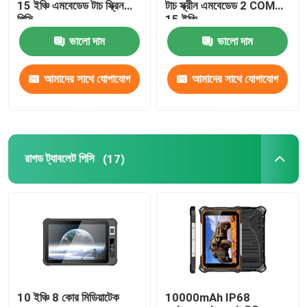
15 ইঞ্চি এমবেডেড টাচ স্ক্রিন
টাচ স্ক্রীন এমবেডেড 2 COM
পিসি
15 ইঞ্চি
ফায়ারওয়াল পিসি
ভালো দাম
ভালো দাম
আমাদের সাথে যোগাযোগ
আমাদের সাথে যোগাযোগ
ওপিএস মিনি পিসি
করুন
করুন
ডুয়েল ল্যান মিনি পিসি
রাগড ট্যাবলেট পিসি
(17)
ইন্ডাস্ট্রিয়াল ট্যাবলেট পিসি
ক্রিপ্টো মাইনিং পিসি
মিনি আইটিএক্স মাদারবোর্ড
3.5 এবং 4 ইঞ্চি মাদারবোর্ড
10 ইঞ্চি 8 কোর মিডিয়াটেক
10000mAh IP68