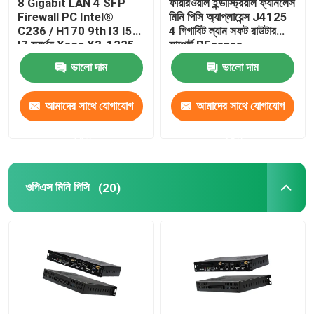
8 Gigabit LAN 4 SFP
ফায়ারওয়াল ইন্ডাস্ট্রিয়াল ফ্যানলেস
Firewall PC Intel®
মিনি পিসি অ্যাপ্লায়েন্স J4125
C236 / H170 9th I3 I5
4 গিগাবিট ল্যান সফট রাউটার
I7 সমর্থন Xeon X3-1225
সাপোর্ট PFsense
V5 PFsense Mikrotik
ভালো দাম
ভালো দাম
আমাদের সাথে যোগাযোগ
আমাদের সাথে যোগাযোগ
করুন
করুন
ওপিএস মিনি পিসি
(20)