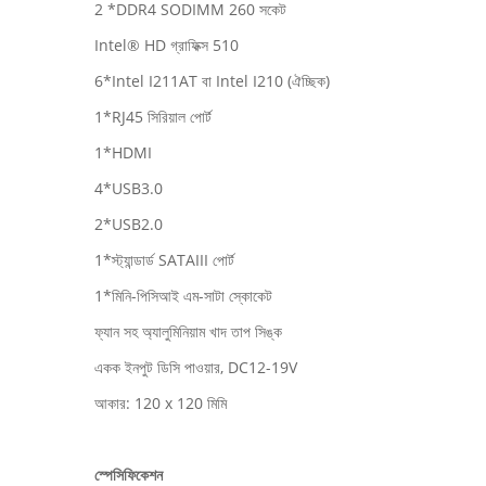
2 *DDR4 SODIMM 260 সকেট
Intel® HD গ্রাফিক্স 510
6*Intel I211AT বা Intel I210 (ঐচ্ছিক)
1*RJ45 সিরিয়াল পোর্ট
1*HDMI
4*USB3.0
2*USB2.0
1*স্ট্যান্ডার্ড SATAIII পোর্ট
1*মিনি-পিসিআই এম-সাটা স্কোকেট
ফ্যান সহ অ্যালুমিনিয়াম খাদ তাপ সিঙ্ক
একক ইনপুট ডিসি পাওয়ার, DC12-19V
আকার: 120 x 120 মিমি
স্পেসিফিকেশন