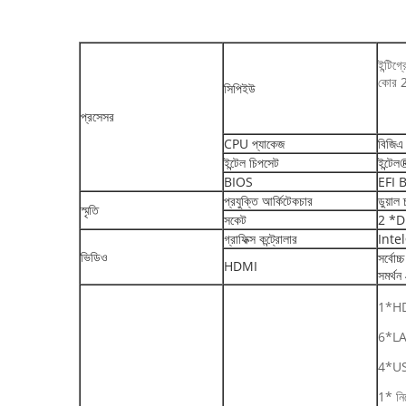
ইন্টি
কোর 
সিপিইউ
প্রসেসর
CPU প্যাকেজ
বিজিএ
ইন্টেল চিপসেট
ইন্টেল
BIOS
EFI 
প্রযুক্তি আর্কিটেকচার
ডুয়া
স্মৃতি
সকেট
2 *D
গ্রাফিক্স কন্ট্রোলার
Intel
ভিডিও
সর্ব
HDMI
সমর্থন
1*H
6*L
4*U
1* নির