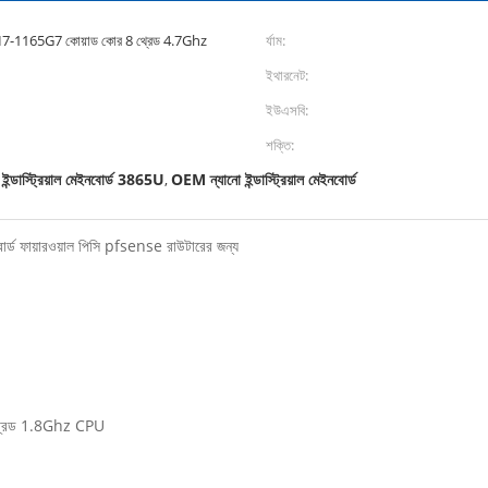
7-1165G7 কোয়াড কোর 8 থ্রেড 4.7Ghz
র্যাম:
ইথারনেট:
ইউএসবি:
শক্তি:
ইন্ডাস্ট্রিয়াল মেইনবোর্ড 3865U
OEM ন্যানো ইন্ডাস্ট্রিয়াল মেইনবোর্ড
,
,
র্ড ফায়ারওয়াল পিসি pfsense রাউটারের জন্য
থ্রেড 1.8Ghz CPU