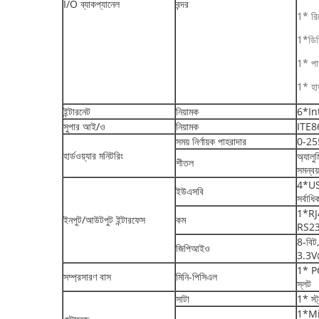
I/O ব্যাকপ্যানেল
বন্দর
1* রি
1*ডিস
1* পা
1* হার
ইন্টারনেট
নিয়ামক
6*Int
সুপার আই/ও
নিয়ামক
ITE8
সময় নির্ণায়ক পাহরাদার
0-255 
হার্ডওয়্যার মনিটরিং
অ্যালুম
শীতল
সমন্বয
4*USB
ইউএসবি
সর্বা
1*RJ4
ইনপুট/আউটপুট ইন্টারফেস
কম
RS232
8-বিট,
জিপিআইও
3.3V
1* PC
সম্প্রসারণ বাস
মিনি-পিসিএল
স্লট
সাটা
1* স্ট
1*Mi