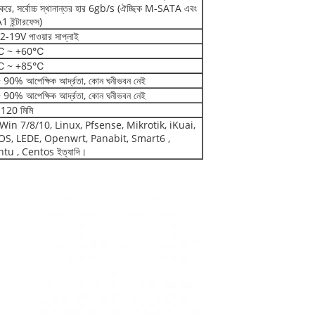
ন করে, সর্বোচ্চ স্থানান্তর হার 6gb/s (ঐচ্ছিক M-SATA এবং
 ইন্টারফেস)
-19V পাওয়ার সাপ্লাই
℃ ~ +60℃
℃ ~ +85℃
90% আপেক্ষিক আর্দ্রতা, কোন ঘনীভবন নেই
90% আপেক্ষিক আর্দ্রতা, কোন ঘনীভবন নেই
120 মিমি
ন Win 7/8/10, Linux, Pfsense, Mikrotik, iKuai,
S, LEDE, Openwrt, Panabit, Smart6 ,
tu , Centos ইত্যাদি।