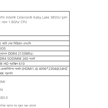
গ্রেটেড Intel® Celeron® Kaby Lake 3855U ডুয়াল
2 থ্রেড 1.8Ghz CPU
® কাবি লেক সিরিয়াল এসওসি
BIOS
ল চ্যানেল DDR4 2133Mhz;
DR4 SODIMM 260 সকেট
® HD গ্রাফিক্স 610
োচ্চ রেজোলিউশন সমর্থন (HDMI1.4) 4096*2304@24HZ
 4K প্রদর্শন
DMI
AN
SB3.0
্দেশক আলো সহ দ্রুত শুরু বোতাম