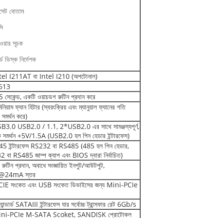
সেট বোতাম
ি
ওয়ার সূচক
্ড ডিস্ক নির্দেশক
el I211AT বা Intel I210 (অপটোনাল)
613
সেকেন্ড, একটি ওয়াচডগ রুটিন প্রদান করে
িনিয়াম ফ্যান হিটার (স্বয়ংক্রিয় এবং ম্যানুয়াল ফ্যানের গতি
় সমর্থন করে)
3.0 USB2.0 / 1.1, 2*USB2.0 এর সাথে সামঞ্জস্যপূর্ণ,
ধিক সমর্থন +5V/1.5A (USB2.0 হল পিন হেডার ইন্টারফেস)
5 ইন্টারফেস RS232 বা RS485 (485 হল পিন হেডার,
 বা RS485 জাম্প ক্যাপ এবং BIOS দ্বারা নির্বাচিত)
 রুটিন প্রদান, অবাধে সংজ্ঞায়িত ইনপুট/আউটপুট,
@24mA স্তর
IE সংকেত এবং USB সংকেত ডিভাইসের জন্য Mini-PCIe
্যান্ডার্ড SATAIII ইন্টারফেস যার সর্বোচ্চ ট্রান্সফার রেট 6Gb/s
ni-PCIe M-SATA Scoket, SANDISK প্রোটোকল