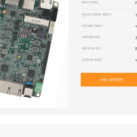
মডেল নম্বার:
ন্যূনতম চাহিদার পরিমাণ:
প্যাকেজিং বিবরণ:
শ
ডেলিভারি সময়:
3
পরিশোধের শর্ত:
ট
যোগানের ক্ষমতা:
প
এখন যোগাযোগ