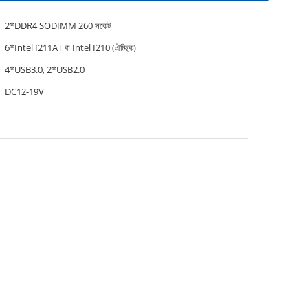
2*DDR4 SODIMM 260 সকেট
6*Intel I211AT বা Intel I210 (ঐচ্ছিক)
4*USB3.0, 2*USB2.0
DC12-19V