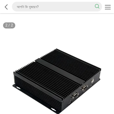
2
/
2