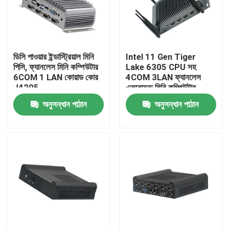
কারখানা ভ্রমণ
ডিসি পাওয়ার ইন্ডাস্ট্রিয়াল মিনি
Intel 11 Gen Tiger
মান নিয়ন্ত্রণ
পিসি, ফ্যানলেস মিনি কম্পিউটার
Lake 6305 CPU সহ
6COM 1 LAN কোয়াড কোর
4COM 3LAN ফ্যানলেস
J4205
এমবেডেড মিনি কম্পিউটার
আমাদের সাথে যোগাযোগ করুন
অনুসন্ধান পাঠান
অনুসন্ধান পাঠান
উদ্ধৃতির জন্য আবেদন
ইন্ডাস্ট্রিয়াল মিনি পিসি
শিল্প প্যানেল পিসি
রাগড ট্যাবলেট পিসি