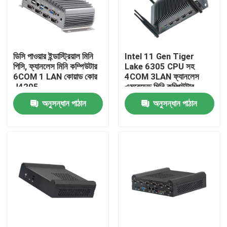
কারখানা ভ্রমণ
ডিসি পাওয়ার ইন্ডাস্ট্রিয়াল মিনি
Intel 11 Gen Tiger
মান নিয়ন্ত্রণ
পিসি, ফ্যানলেস মিনি কম্পিউটার
Lake 6305 CPU সহ
6COM 1 LAN কোয়াড কোর
4COM 3LAN ফ্যানলেস
J4205
এমবেডেড মিনি কম্পিউটার
আমাদের সাথে যোগাযোগ করুন
অনুসন্ধান পাঠান
অনুসন্ধান পাঠান
উদ্ধৃতির জন্য আবেদন
ইন্ডাস্ট্রিয়াল মিনি পিসি
শিল্প প্যানেল পিসি
রাগড ট্যাবলেট পিসি