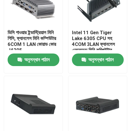
কারখানা ভ্রমণ
ডিসি পাওয়ার ইন্ডাস্ট্রিয়াল মিনি
Intel 11 Gen Tiger
মান নিয়ন্ত্রণ
পিসি, ফ্যানলেস মিনি কম্পিউটার
Lake 6305 CPU সহ
6COM 1 LAN কোয়াড কোর
4COM 3LAN ফ্যানলেস
J4205
এমবেডেড মিনি কম্পিউটার
আমাদের সাথে যোগাযোগ করুন
অনুসন্ধান পাঠান
অনুসন্ধান পাঠান
উদ্ধৃতির জন্য আবেদন
ইন্ডাস্ট্রিয়াল মিনি পিসি
শিল্প প্যানেল পিসি
রাগড ট্যাবলেট পিসি