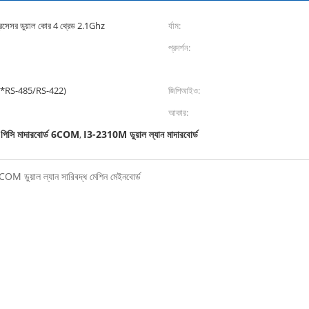
সর ডুয়াল কোর 4 থ্রেড 2.1Ghz
র্যাম:
প্রদর্শন:
*RS-485/RS-422)
জিপিআইও:
আকার:
ি পিসি মাদারবোর্ড 6COM
I3-2310M ডুয়াল ল্যান মাদারবোর্ড
,
COM ডুয়াল ল্যান সারিবদ্ধ মেশিন মেইনবোর্ড