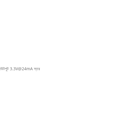
পুট/আউটপুট 3.3V@24mA স্তর