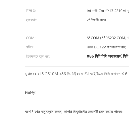
সিপিইউ:
Intel® Core™ i3-2310M প্রসে
ইথারনেট:
2*গিগাবিট ল্যান
COM:
6*COM (5*RS232 COM, 1
শক্তি:
একক DC 12V পাওয়ার সাপ্লাই
X86 মিনি পিসি মাদারবোর্ড
মিন
বিশেষভাবে তুলে ধরা:
,
ডুয়াল কোর i3-2310M x86 ইন্ডাস্ট্রিয়াল মিনি আইটিএক্স পিসি মাদারবোর্ড 6 
বিজ্ঞপ্তি:
আপনি যখন অনুসন্ধান করেন, আপনি নিম্নলিখিত মডেলটি চয়ন করতে পারেন: