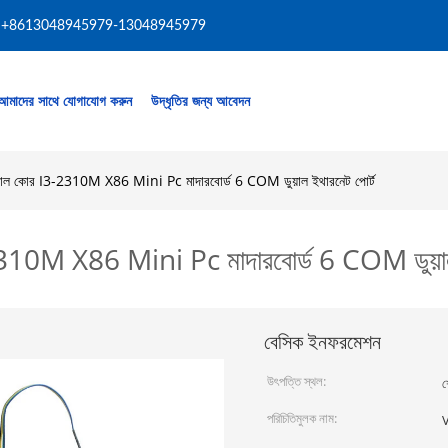
+8613048945979-13048945979
আমাদের সাথে যোগাযোগ করুন
উদ্ধৃতির জন্য আবেদন
 ডুয়াল কোর I3-2310M X86 Mini Pc মাদারবোর্ড 6 COM ডুয়াল ইথারনেট পোর্ট
3-2310M X86 Mini Pc মাদারবোর্ড 6 COM ডুয়াল
বেসিক ইনফরমেশন
উৎপত্তি স্থল:
শ
পরিচিতিমুলক নাম: