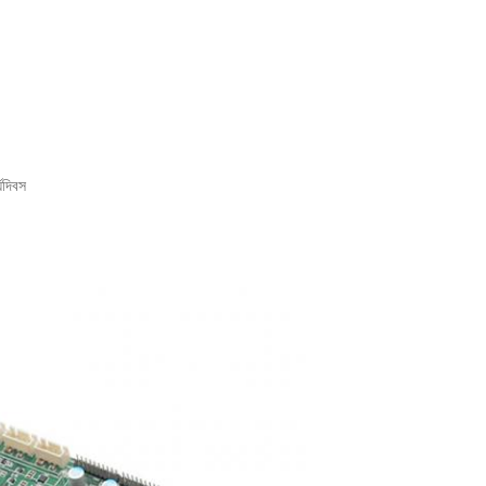
যদিবস