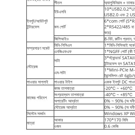
শীতল
অ্যালুমিনিয়াম + তামার
10*USB2.0,2*USB3.0 
ইউএসবি
USB2.0 এবং 2 US
ইনপুট/আউটপুট
6*com পোর্ট (5
ইন্টারফেস
কম পোর্ট
2*RS422/485 বা 6*RS
করে)
জিপিআইও
8-বিট, রুটিন প্রদান
মিনি-পিসিএল
1*মিনি-পিসিআই সকেট
সম্প্রসারণ সকেট
এনজিএফএফ
1*NGFF পোর্ট (কী 
3*স্ট্যান্ডার্ড SATA
সাটা
ইন্টারফেস হল SATA1,
স্টোরেজ
1*Mini-PCIe M-SA
এম-সাটা
ট্রান্সমিশন রেট 6gb/
পাওয়ার সাপ্লাই
পাওয়ার টাইপ
একক ইনপুট DC পাওয
কাজ তাপমাত্রা
-20℃ ~ +60℃
সংগ্রহস্থল তাপমাত্রা
-40℃ ~ +85℃
কাজের পরিবেশ
অপারেটিং আর্দ্রতা
0% ~ 90% (অ ঘনীভ
স্টোরেজ আর্দ্রতা
0% ~ 90% (অ ঘনীভ
সিস্টেম সমর্থন
Windows XP Wi
আকার
170*170 মিমি
মাত্রা
ওজন
0.6 কেজি