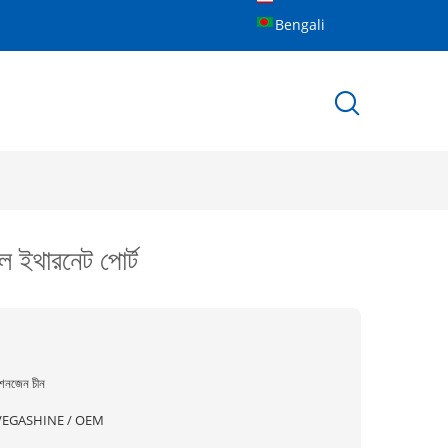
Bengali
 ইথারনেট পোর্ট
েনজেন চীন
VEGASHINE / OEM