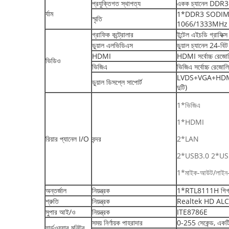
প্রযুক্তিগত স্থাপত্য
একক চ্যানেল DD
র্যাম
1*DDR3 SODIMM 20
স্মৃতি
1066/1333MHz
গ্রাফিক কন্ট্রোলার
ইন্টেল এইচডি গ্রাফিক্
ডুয়াল এলভিডিএস
ডুয়াল চ্যানেল 24-বি
HDMI
HDMI সর্বোচ্চ রেজ
ভিডিও
ভিজিএ
ভিজিএ সর্বোচ্চ রেজ
LVDS+VGA+HDMI সিঙ্ক
ডুয়াল ডিসপ্লে সাপোর্ট
দুটি)
1*ভিজিএ
1*HDMI
রিয়ার প্যানেল I/O
বন্দর
2*LAN
2*USB3.0 2*US
1*মাইক-আউট/লাই
অন্তর্জাল
নিয়ন্ত্রক
1*RTL8111H গিগাবিট 
শ্রুতি
নিয়ন্ত্রক
Realtek HD ALC662
সুপার আই/ও
নিয়ন্ত্রক
ITE8786E
সময় নির্ণায়ক পাহরাদার
0-255 সেকেন্ড, একটি
হার্ডওয়্যার মনিটর