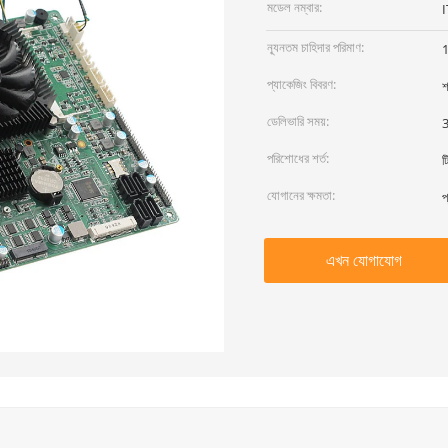
মডেল নম্বার:
ন্যূনতম চাহিদার পরিমাণ:
প্যাকেজিং বিবরণ:
শ
ডেলিভারি সময়:
3
পরিশোধের শর্ত:
ট
যোগানের ক্ষমতা:
প
এখন যোগাযোগ