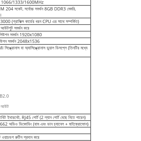
R3 1066/1333/1600MHz
4 সকেট, সর্বোচ্চ সমর্থন 8GB DDR3 মেমরি,
।
স 3000 (গ্রাফিক্স কার্ডের ধরন CPU এর সাথে সম্পর্কিত)
ট আউটপুট সমর্থন করে
োলিউশন সমর্থন 1920x1080
োলিউশন সমর্থন 2048x1536
্রোনাস বা অ্যাসিঙ্ক্রোনাস ডুয়াল ডিসপ্লে (তিনটির মধ্যে
B2.0
ন-আউট
ইথারনেট, RJ45 পোর্ট (2 ল্যান পোর্ট বেছে নিতে পারেন)
 অডিও ডিকোডিং (বাম এবং ডান চ্যানেল + মাইক্রোফোন)
 ওয়াচডগ রুটিন প্রদান করে