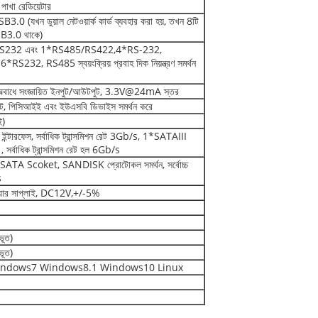
 পাখা রেডিয়েটার
(যখন ডুয়াল নেটওয়ার্ক কার্ড ব্যবহার করা হয়, তখন 8টি
B3.0 থাকে)
*RS232 এবং 1*RS485/RS422,4*RS-232,
232, RS485 স্বয়ংক্রিয় প্রবাহ দিক নিয়ন্ত্রণ সমর্থন
, অবাধে সংজ্ঞায়িত ইনপুট/আউটপুট, 3.3V@24mA স্তর
, পিসিআইই এবং ইউএসবি ডিভাইস সমর্থন করে
ই)
II ইন্টারফেস, সর্বাধিক ট্রান্সমিশন রেট 3Gb/s, 1*SATAIII
 সর্বাধিক ট্রান্সমিশন রেট হল 6Gb/s
TA Scoket, SANDISK প্রোটোকল সমর্থন, সর্বোচ্চ
s
়ার সাপ্লাই, DC12V,+/-5%
ূত)
ূত)
ndows7 Windows8.1 Windows10 Linux