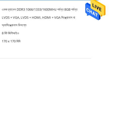
একক চ্যানেল DDR3 1066/1333/1600MHz পর্যন্ত 8GB পর্যন্ত
LVDS + VGA, LVDS + HDMI, HDMI + VGA সিঙ্ক্রোনাস বা
অ্যাসিঙ্ক্রোনাস ডিসপ্লে
8 বিট জিপিআইও
170 x 170 মিমি