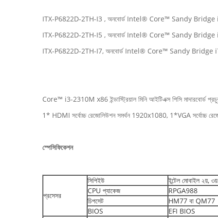
ITX-P6822D-2TH-I3 , অনবোর্ড Intel® Core™ Sandy Bridge i3-
ITX-P6822D-2TH-I5 , অনবোর্ড Intel® Core™ Sandy Bridge i5
ITX-P6822D-2TH-I7, অনবোর্ড Intel® Core™ Sandy Bridge i7-
Core™ i3-2310M x86 ইন্ডাস্ট্রিয়াল মিনি আইটিএক্স পিসি মাদারবোর্ড প্
1* HDMI সর্বোচ্চ রেজোলিউশন সমর্থন 1920x1080, 1*VGA সর্বোচ্চ রেজো
স্পেসিফিকেশন
সিপিইউ
ইন্টেল মোবাইল ২য়, 
CPU প্যাকেজ
RPGA988
প্রসেসর
চিপসেট
HM77 বা QM77
BIOS
EFI BIOS