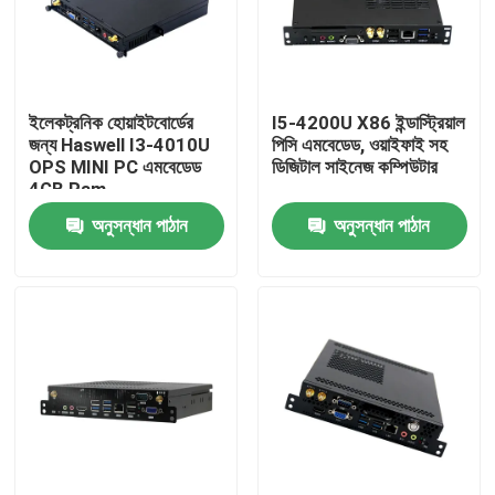
কারখানা ভ্রমণ
ইলেকট্রনিক হোয়াইটবোর্ডের
I5-4200U X86 ইন্ডাস্ট্রিয়াল
মান নিয়ন্ত্রণ
জন্য Haswell I3-4010U
পিসি এমবেডেড, ওয়াইফাই সহ
OPS MINI PC এমবেডেড
ডিজিটাল সাইনেজ কম্পিউটার
4GB Ram
আমাদের সাথে যোগাযোগ করুন
অনুসন্ধান পাঠান
অনুসন্ধান পাঠান
উদ্ধৃতির জন্য আবেদন
ইন্ডাস্ট্রিয়াল মিনি পিসি
শিল্প প্যানেল পিসি
রাগড ট্যাবলেট পিসি