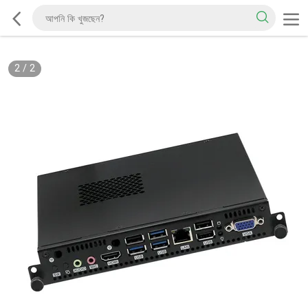
2
/
2