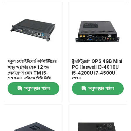
স্কুল হোয়াইটবোর্ড কম্পিউটারের
ইন্ডাস্ট্রিয়াল OPS 4GB Mini
জন্য অ্যাল্ডার লেক 12 তম
PC Haswell i3-4010U
জেনারেশন কোর TM i5-
i5-4200U i7-4500U
1235U ওপিএস মিনি পিসি
CPU
180 * 120 * 30 মিমি টাইপ
অনুসন্ধান পাঠান
অনুসন্ধান পাঠান
সি সমর্থন 4 কে ডিসপ্লে সহ
বাড়ি
পণ্য
আমাদের সম্পর্কে