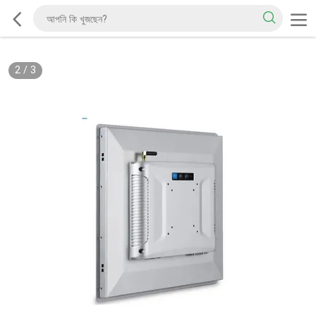
2
/
3