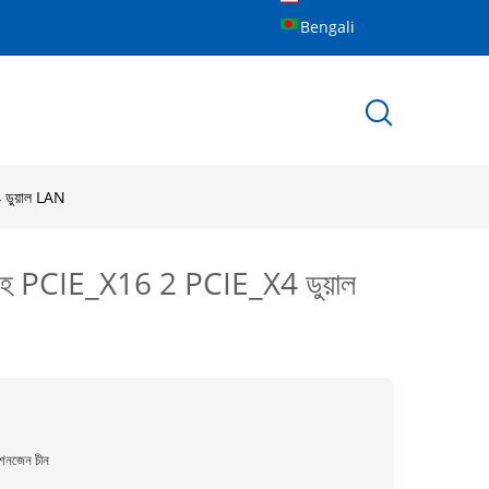
Bengali
 ডুয়াল LAN
PU সহ PCIE_X16 2 PCIE_X4 ডুয়াল
েনজেন চীন