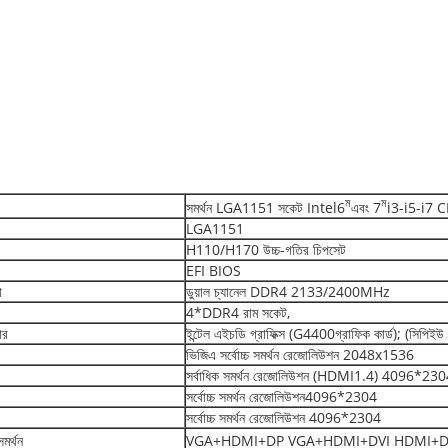
ম
ম
সমর্থন LGA1151 সকেট Intel6
এবং 7
i3-i5-i7 
LGA1151
H110/H170 উচ্চ-গতির চিপসেট
EFI BIOS
ো
ডুয়াল চ্যানেল DDR4 2133/2400MHz
4*DDR4 রাম সকেট,
ার
ইন্টেল এইচডি গ্রাফিক্স (G4400গ্রাফিক কার্ড); (সিপিইউ 
ভিজিএ সর্বোচ্চ সমর্থন রেজোলিউশন 2048x1536
সর্বাধিক সমর্থন রেজোলিউশন (HDMI1.4) 4096*2304, 
সর্বোচ্চ সমর্থন রেজোলিউশন4096*2304
সর্বোচ্চ সমর্থন রেজোলিউশন 4096*2304
মর্থন
VGA+HDMI+DP VGA+HDMI+DVI HDMI+DP+DVITথ্রি-স