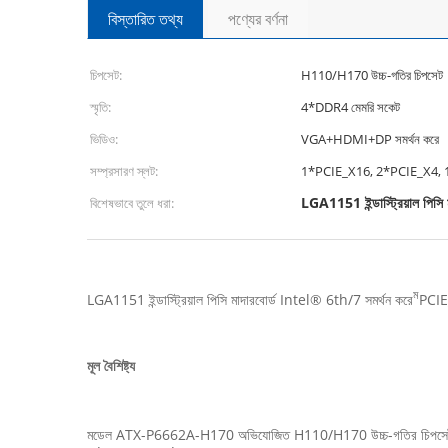
বিস্তারিত তথ্য
পণ্যের বর্ণনা
চিপসেট:
H110/H170 উচ্চ-গতির চিপসেট
স্মৃতি:
4*DDR4 মেমরি সকেট
ভিডিও:
VGA+HDMI+DP সমর্থন করে
সম্প্রসারণ স্লট:
1*PCIE_X16, 2*PCIE_X4,
LGA1151 ইন্ডাস্ট্রিয়াল পিসি ম
বিশেষভাবে তুলে ধরা:
ম
LGA1151 ইন্ডাস্ট্রিয়াল পিসি মাদারবোর্ড Intel® 6th/7 সমর্থন করে
PCIE
মূল বৈশিষ্ট্য
মডেল ATX-P6662A-H170 অভিযোজিত H110/H170 উচ্চ-গতির চিপসেট, 