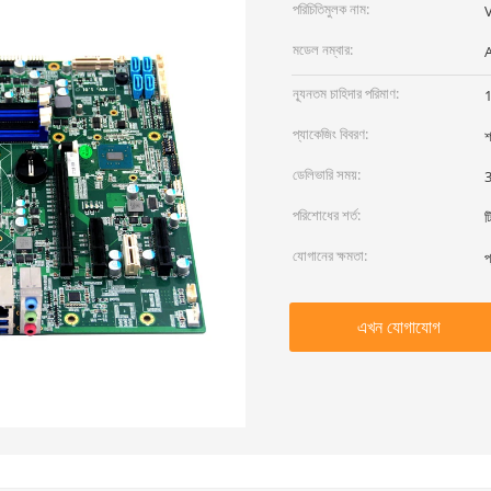
পরিচিতিমুলক নাম:
মডেল নম্বার:
ন্যূনতম চাহিদার পরিমাণ:
প্যাকেজিং বিবরণ:
শ
ডেলিভারি সময়:
3
পরিশোধের শর্ত:
ট
যোগানের ক্ষমতা:
প
এখন যোগাযোগ