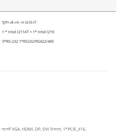
ইন্টেল ৬ষ্ঠ এবং ৭ম i3-i5-i7
1 * Intel I211AT + 1* Intel I219
5*RS-232 1*RS232/RS422/485
 সাপোর্ট VGA, HDMI, DP, DVI ডিসপ্লে, 1*PCIE_X16,