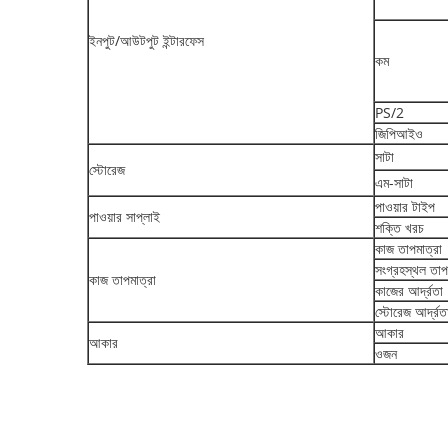
ইনপুট/আউটপুট ইন্টারফেস
কম
PS/2
জিপিআইও
সাটা
স্টোরেজ
এম-সাটা
পাওয়ার টাইপ
পাওয়ার সাপ্লাই
শক্তি খরচ
কাজ তাপমাত্রা
সংগ্রহস্থল তাপ
কাজ তাপমাত্রা
কাজের আর্দ্রতা
স্টোরেজ আর্দ্রত
আকার
আকার
ওজন