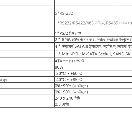
5*RS-232
1*RS232/RS422/485 ঐচ্ছিক, RS485 সমর্থন স্বয়ংক্রি
1*PS/2 পিন পোর্ট
2 * 8 বিট, রুটিন প্রদান করে, অবাধে সংজ্ঞায়িত ইন
4 * স্ট্যান্ডার্ড SATAIII ইন্টারফেস, সর্বোচ্চ স্থানা
1 * Mini-PCIe M-SATA Scoket, SANDISK প্রোটোক
ATX পাওয়ার সাপ্লাই
80W
-20℃ ~ +60℃
মাত্রা
-40℃ ~ +85℃
0%~90% (অ ঘনীভূত)
া
0%~90% (অ ঘনীভূত)
240 x 240 মিমি
0.5 কেজি