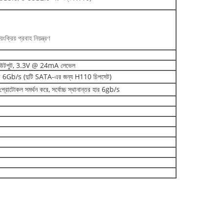
য় প্রবাহ নিয়ন্ত্রণ
পুট/আউটপুট, 3.3V @ 24mA লেভেল
ন্তর হার 6Gb/s (দুটি SATA-এর জন্য H110 চিপসেট)
ল সমর্থন করে, সর্বোচ্চ স্থানান্তর হার 6gb/s