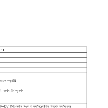
CPU
মডেল অনুযায়ী)
সমর্থন 4K প্রদর্শন
্ক্রীন সিঙ্ক বা অ্যাসিঙ্ক্রোনাস ডিসপ্লে সমর্থন করে