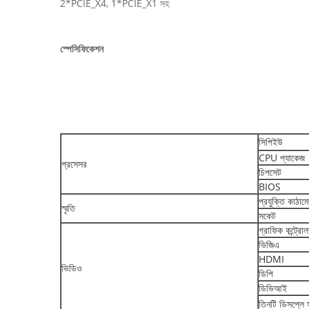
2*PCIE_X4, 1*PCIE_X1 সহ
স্পেসিফিকেশন
সিপিইউ
CPU প্যাকেজ
প্রসেসর
চিপসেট
BIOS
প্রযুক্তি কাঠাম
স্মৃতি
সকেট
গ্রাফিক কন্ট্রোল
ভিজিএ
HDMI
ভিডিও
ডিপি
ডিভিআই
তিনটি ডিসপ্লে স