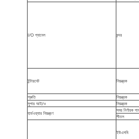
I/O প্যানেল
বন্দর
ইন্টারনেট
নিয়ন্ত্রক
শ্রুতি
নিয়ন্ত্রক
সুপার আই/ও
নিয়ন্ত্রক
সময় নির্ণায়ক প
হার্ডওয়্যার নিয়ন্ত্রণ
শীতল
ইউএসবি