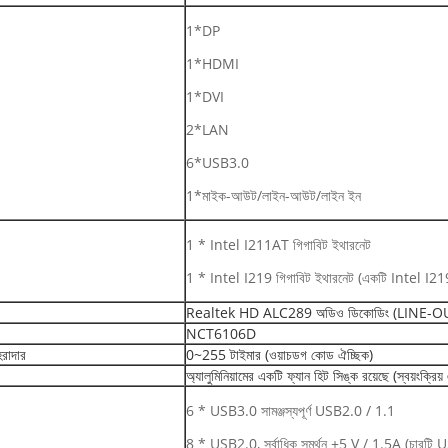
1*DP
1*HDMI
1*DVI
2*LAN
6*USB3.0
1*মাইক-আউট/লাইন-আউট/লাইন ইন
1 * Intel I211AT গিগাবিট ইথারনেট
1 * Intel I219 গিগাবিট ইথারনেট (একটি Intel I219
Realtek HD ALC289 অডিও ডিকোডিং (LINE-
NCT6106D
াহরাদার
0~255 টাইমার (ওয়াচডগ কোড ঐচ্ছিক)
অ্যালুমিনিয়ামের একটি ফ্যান হিট সিঙ্ক রয়েছে (স্বয়ংক্রিয়
6 * USB3.0 সামঞ্জস্যপূর্ণ USB2.0 / 1.1
8 * USB2.0, সর্বাধিক সমর্থন +5 V / 1.5A (চার