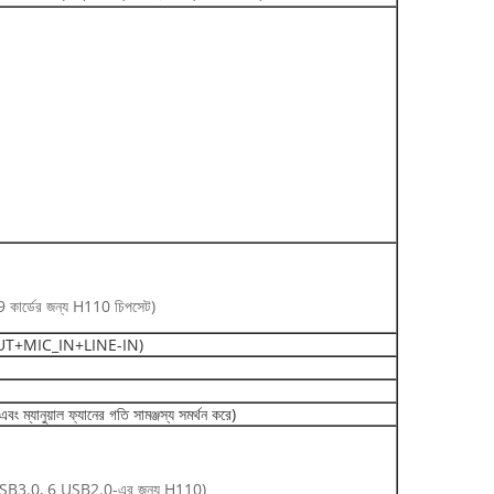
 কার্ডের জন্য H110 চিপসেট)
OUT+MIC_IN+LINE-IN)
 এবং ম্যানুয়াল ফ্যানের গতি সামঞ্জস্য সমর্থন করে)
টি USB3.0, 6 USB2.0-এর জন্য H110)