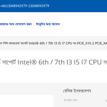
+8613048945979-13048945979
আমাদের সাথে যোগাযোগ করুন
উদ্ধৃতির জন্য আবেদন
য়াল পিসি মাদারবোর্ড সাপোর্ট Intel® 6th / 7th I3 I5 I7 CPU সহ PCIE_X16 2 PCIE_X4
রবোর্ড সাপোর্ট Intel® 6th / 7th I3 I5 I7 C
বেসিক ইনফরমেশন
উৎপত্তি স্থল:
শ