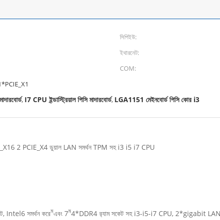
সিপিইউ:
ইথারনেট:
COM:
 1*PCIE_X1
াদারবোর্ড
I7 CPU ইন্ডাস্ট্রিয়াল পিসি মাদারবোর্ড
LGA1151 মেইনবোর্ড পিসি কোর i3
,
,
_X16 2 PCIE_X4 ডুয়াল LAN সমর্থন TPM সহ i3 i5 i7 CPU
ম
ম
Intel6 সমর্থন করে
এবং 7
4*DDR4 র‍্যাম সকেট সহ i3-i5-i7 CPU, 2*gigabit LAN