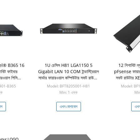
el® B365 16
1U চেসিস H81 LGA1150 5
12 গিগাবিট 
াবিট ফাইবার
Gigabit LAN 10 COM ইন্ডাস্ট্রিয়াল
pFsense ফায়ারওয়
রওয়াল পিসি
সার্ভার ফায়ারওয়াল কম্পিউটার সফট রাউটার
সফট রাউটার 
্স
সাপোর্ট pFsense
401-B365
Model: BFT8205001-H81
Model: BF
কক
Min: 1 একক
Min
োগ
এখন যোগাযোগ
এখন