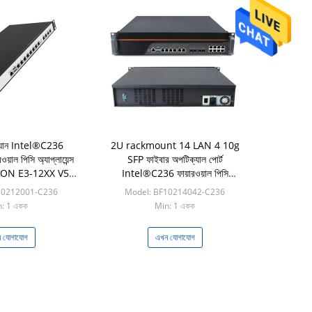
ল্যান Intel®C236
2U rackmount 14 LAN 4 10g
াল পিসি অ্যাপ্লায়েন্স
SFP ফাইবার অপটিক্যাল পোর্ট
XEON E3-12XX V5
Intel®C236 ফায়ারওয়াল পিসি
CPU
অ্যাপ্লায়েন্স সফট রাউটার
10212001-C236
Model: BF10214042-C236
: 1 একক
Min: 1 একক
 যোগাযোগ
এখন যোগাযোগ