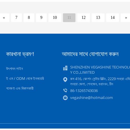
«
7
8
9
10
11
12
13
14
»
কারখানা ভ্রমণ
আমাদের সাথে যোগাযোগ করুন
SHENZHEN VEGASHINE TECHNOL
উৎপাদন লাইন
Y CO.,LIMITED
ই এম / ODM থেকে ইনকয়েরি
রুম 416, ঝেংশাং সেন্টার বিল্ডিং, 2229 লংহুয়া এভ
লংহুয়া জেলা, শেনজেন, গুয়াংডং, চীন
গবেষণা এবং বিকাশকারী
86-13265743036
vegashine@hotmail.com