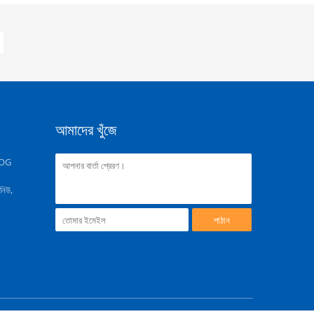
আমাদের খুঁজে
OG
িনিউ,
পাঠান