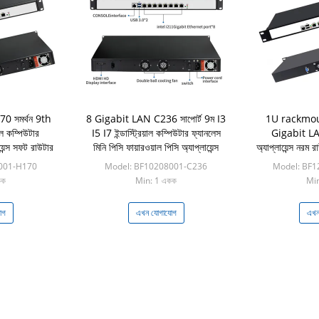
0 সমর্থন 9th
8 Gigabit LAN C236 সাপোর্ট 9ম I3
1U rackmou
়াল কম্পিউটার
I5 I7 ইন্ডাস্ট্রিয়াল কম্পিউটার ফ্যানলেস
Gigabit LAN 
য়েন্স সফট রাউটার
মিনি পিসি ফায়ারওয়াল পিসি অ্যাপ্লায়েন্স
অ্যাপ্লায়েন্স নর
001-H170
Model: BF10208001-C236
Model: BF1
কক
Min: 1 একক
Min
োগ
এখন যোগাযোগ
এখন