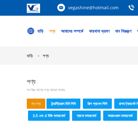
vegashine@hotmail.com
বাড়ি
পণ্য
আমাদের সম্পর্কে
কারখানা ভ্রমণ
মান নিয়ন্ত্রণ
বাড়ি
পণ্য
পণ্য
সব উচ্চ মানের পণ্য আমরা অফার.
সব পণ্য
ইন্ডাস্ট্রিয়াল মিনি পিসি
শিল্প প্যানেল পিসি
রাগড ট্যাবলেট প
3.5 এবং 4 ইঞ্চি মাদারবোর্ড
ন্যানো মাদারবোর্ড
ফায়ারওয়াল মাদারবোর্ড