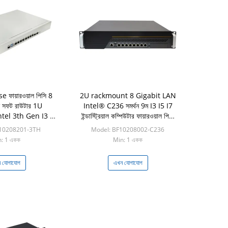
ফায়ারওয়াল পিসি 8
2U rackmount 8 Gigabit LAN
ান সফট রাউটার 1U
Intel® C236 সমর্থন 9ম I3 I5 I7
tel 3th Gen I3 I5
ইন্ডাস্ট্রিয়াল কম্পিউটার ফায়ারওয়াল পিসি
I7
অ্যাপ্লায়েন্স
F10208201-3TH
Model: BF10208002-C236
: 1 একক
Min: 1 একক
 যোগাযোগ
এখন যোগাযোগ