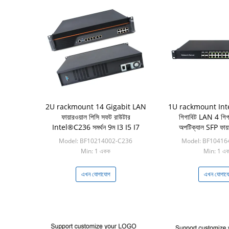
2U rackmount 14 Gigabit LAN
1U rackmount Int
ফায়ারওয়াল পিসি সফট রাউটার
গিগাবিট LAN 4 গিগ
Intel®C236 সমর্থন 9ম I3 I5 I7
অপটিক্যাল SFP ফায়া
অ্যাপ্লায়েন
Model: BF10214002-C236
Model: BF10416
Min: 1 একক
Min: 1 এ
এখন যোগাযোগ
এখন যোগায