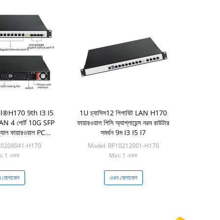
l®H170 9th I3 I5
1U চ্যাসিস12 গিগাবিট LAN H170
AN 4 পোর্ট 10G SFP
ফায়ারওয়াল পিসি অ্যাপ্লায়েন্স নরম রাউটার
যাল ফায়ারওয়াল PC
সমর্থন 9ম I3 I5 I7
 সফট রাউটার
10208041-H170
Model: BF10212001-H170
: 1 একক
Min: 1 একক
 যোগাযোগ
এখন যোগাযোগ