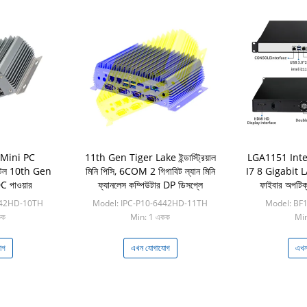
Mini PC
11th Gen Tiger Lake ইন্ডাস্ট্রিয়াল
LGA1151 Inte
 ইন্টেল 10th Gen
মিনি পিসি, 6COM 2 গিগাবিট ল্যান মিনি
I7 8 Gigabit L
 পাওয়ার
ফ্যানলেস কম্পিউটার DP ডিসপ্লে
ফাইবার অপটিক্
pFsense
442HD-10TH
Model: IPC-P10-6442HD-11TH
Model: BF
কক
Min: 1 একক
Min
োগ
এখন যোগাযোগ
এখন