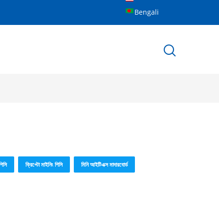
Bengali
 পিসি
ক্রিপ্টো মাইনিং পিসি
মিনি আইটিএক্স মাদারবোর্ড