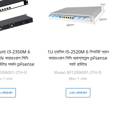
nt I3-2350M 6
1U চ্যাসিস I5-2520M 6 গিগাবিট ল্যান
ফায়ারওয়াল পিসি
ফায়ারওয়াল পিসি অ্যাপ্লায়েন্স pFsense
ম রাউটার সমর্থন pFsense
সফট রাউটার
2006001-2TH-I3
Model: BF12006001-2TH-I5
: 1 একক
Min: 1 একক
 যোগাযোগ
এখন যোগাযোগ