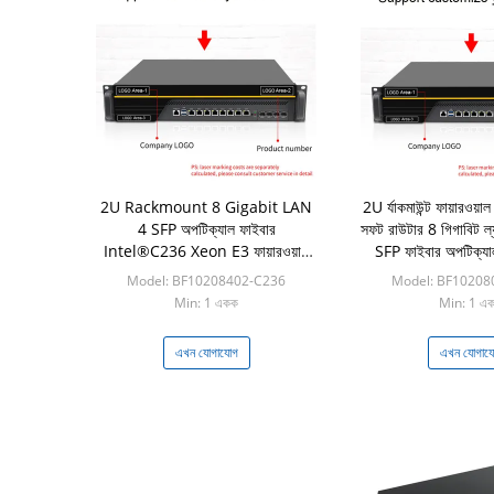
2U Rackmount 8 Gigabit LAN
2U র্যাকমাউন্ট ফায়ারওয়াল 
4 SFP অপটিক্যাল ফাইবার
সফট রাউটার 8 গিগাবিট ল
Intel®C236 Xeon E3 ফায়ারওয়াল
SFP ফাইবার অপটিক্
পিসি অ্যাপ্লায়েন্স
H170
Model: BF10208402-C236
Model: BF10208
Min: 1 একক
Min: 1 এ
এখন যোগাযোগ
এখন যোগায