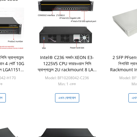
পিসি অ্যাপ্লায়েন্স
Intel® C236 সমর্থন XEON E3-
2 SFP PFsense 
্যান 4 পোর্ট 10G
1225V5 CPU ফায়ারওয়াল পিসি
গিগাবিট ল্য
যাল LGA1151
অ্যাপ্লায়েন্স 2U rackmount 8 LAN
Rackmount In
4 পোর্ট 10G SFP ফাইবার অপটিক্যাল
042-H170
Model: BF10208042-C236
Model: B
কক
Min: 1 একক
Min
োগ
এখন যোগাযোগ
এখন